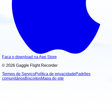
Faça o download na App Store
© 2026 Gaggle Flight Recorder
Termos de Serviço
Política de privacidade
Padrões
comunitários
Biscoitos
Mapa do site