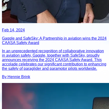
Feb 14, 2024
Gaggle and SafeSky: A Partnership in aviation wins the 2024
CAASA Safety Award
In an unprecedented recognition of collaborative innovation
in aviation safety, Gaggle, together with SafeSky, proudly
announces receiving the 2024 CAASA Safety Award. This
accolade celebrates our significant contribution to enhancing
the safety of paraglider and paramotor pilots worldwide.
By Hennie Brink