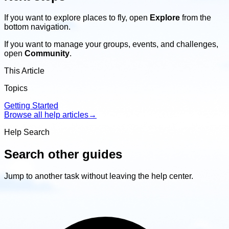
If you want to explore places to fly, open
Explore
from the
bottom navigation.
If you want to manage your groups, events, and challenges,
open
Community
.
This Article
Topics
Getting Started
Browse all help articles
→
Help Search
Search other guides
Jump to another task without leaving the help center.
Search
other
guides