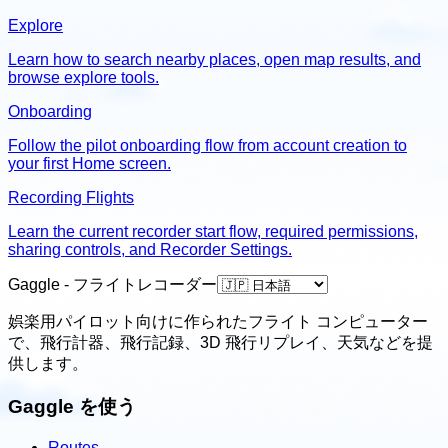
Explore
Learn how to search nearby places, open map results, and
browse explore tools.
Onboarding
Follow the pilot onboarding flow from account creation to
your first Home screen.
Recording Flights
Learn the current recorder start flow, required permissions,
sharing controls, and Recorder Settings.
Gaggle - フライトレコーダー
娯楽用パイロット向けに作られたフライト コンピューター
で、飛行計器、飛行記録、3D 飛行リプレイ、天気などを提
供します。
Gaggle を使う
Routes