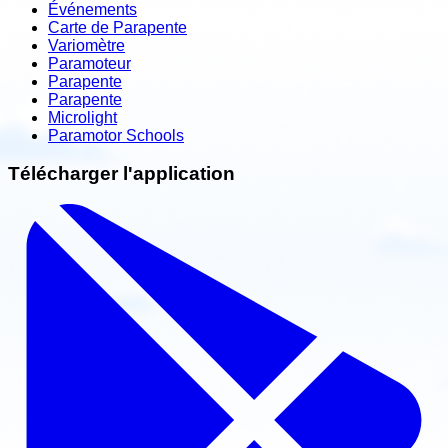
Événements
Carte de Parapente
Variomètre
Paramoteur
Parapente
Parapente
Microlight
Paramotor Schools
Télécharger l'application