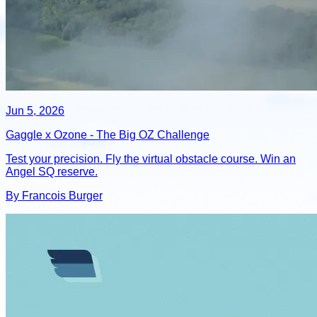
Jun 5, 2026
Gaggle x Ozone - The Big OZ Challenge
Test your precision. Fly the virtual obstacle course. Win an
Angel SQ reserve.
By Francois Burger