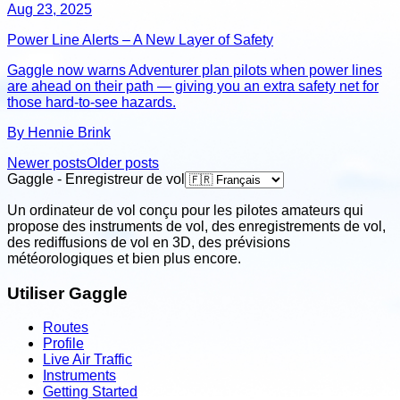
Aug 23, 2025
Power Line Alerts – A New Layer of Safety
Gaggle now warns Adventurer plan pilots when power lines
are ahead on their path — giving you an extra safety net for
those hard-to-see hazards.
By Hennie Brink
Newer posts
Older posts
Gaggle - Enregistreur de vol
Un ordinateur de vol conçu pour les pilotes amateurs qui
propose des instruments de vol, des enregistrements de vol,
des rediffusions de vol en 3D, des prévisions
météorologiques et bien plus encore.
Utiliser Gaggle
Routes
Profile
Live Air Traffic
Instruments
Getting Started