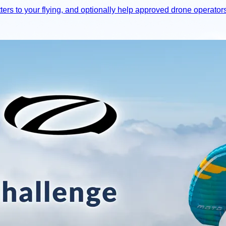
ers to your flying, and optionally help approved drone operator